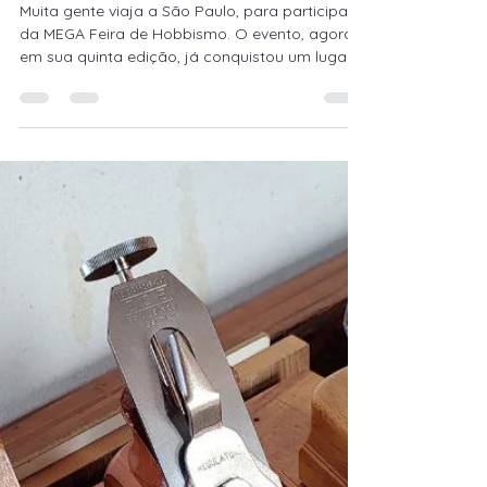
Thiago Endrigo
26 de ago. de 2025
3 min de leitura
Partir de um lugar a outro: a
busca por uma comunidade
de ofício.
Muita gente viaja a São Paulo, para participar
da MEGA Feira de Hobbismo. O evento, agora
em sua quinta edição, já conquistou um lugar
no coração de quem é apaixonado pelos
fazeres da madeira. Também pudera, há muito
necessitávamos de um lugar de encontro e
trocas como a MEGA Feira.