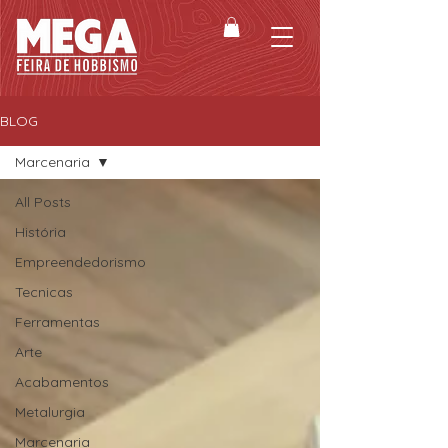
BLOG
Marcenaria
All Posts
História
Empreendedorismo
Tecnicas
Ferramentas
Arte
Acabamentos
Metalurgia
Marcenaria