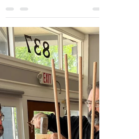
Morito Ebine
2 de set. de 2025
2 min de leitura
Escolha e Secagem de
Madeira – Diferenças culturais
Às vezes, no meio do trabalho, sinto diferença
entre aqui e o Japão. Por exemplo: no Brasil, o
lado da tábua que está “saindo” chamam de
barriga¹, mas no Japão é o contrário. Nós
aprendemos que madeira precisa usar de
costa². Se usar de barriga, não aguenta carga.
Quer dizer que madeira precisa usar lado
curvado (convexo) para cima para aguentar
peso. Aqui chamam de barriga para cima; no
Japão, de costa para cima.