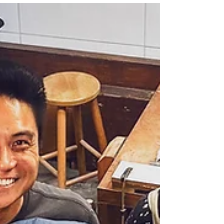
Nunca imaginei que veria isso acontecer com
tamanha força. E aconteceu. Um sonho, que
agora pulsa vivo, entre madeiras, ferramentas
manuais, e olhos infantis brilhando de
entusiasmo. A pedagogia educacional Sloyd
Experience Brasil é uma realidade concreta,
vibrante, transformadora ,e teve sua primeira
implementação no interior do estado de São
Paulo. A sala Sloyd foi implantada no Sítio São
Luiz, localizado na Rodovia Homero Severo Lins,
KM 521, em Rancharia.