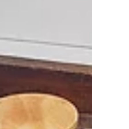
de lazer prazerosa praticada no tempo livre.
Essas são algumas definições de hobby
retiradas de dicionários na internet. Baseando-
me apenas nessas classificações, poderia
dizer, sem medo de er