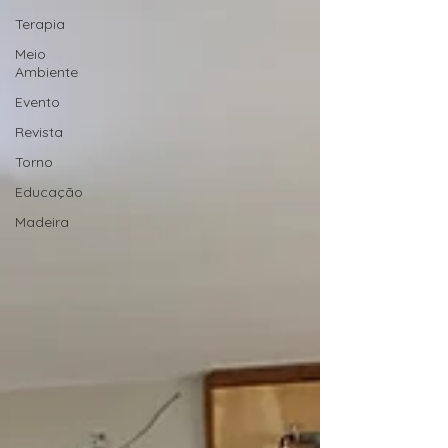
Terapia
Meio
Ambiente
Evento
Revista
Torno
Educação
Madeira