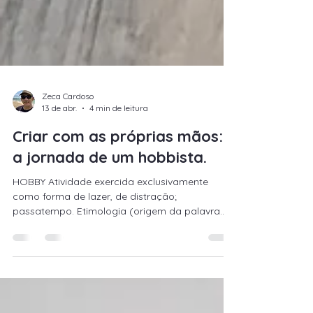
Zeca Cardoso
13 de abr.
4 min de leitura
Criar com as próprias mãos:
a jornada de um hobbista.
HOBBY Atividade exercida exclusivamente
como forma de lazer, de distração;
passatempo. Etimologia (origem da palavra
hobby): a palavra deriva do inglês hobby e tem
o sentido de passatempo. Uma atividade
realizada regularmente no tempo livre de
alguém para prazer. Passatempo ou atividade