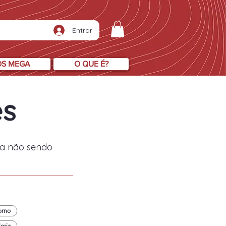
Entrar
OS MEGA
O QUE É?
es
ira não sendo
orno
orja