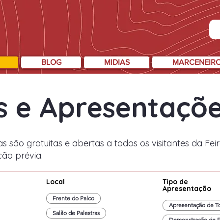
BLOG
MIDIAS
MARCENEIR
s e Apresentaçõ
as são gratuitas e abertas a todos os visitantes da Fe
ção prévia.
Local
Tipo de
Apresentação
Frente do Palco
Apresentação de T
Salão de Palestras
Demonstração de F