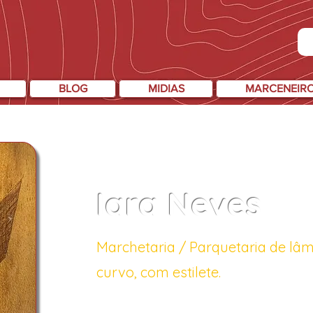
BLOG
MIDIAS
MARCENEIR
Iara Neves
Marchetaria / Parquetaria de lâmi
curvo, com estilete.