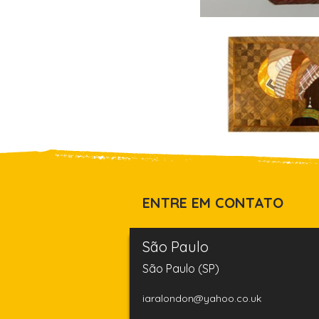
ENTRE EM CONTATO
São Paulo
São Paulo (SP)
iaralondon@yahoo.co.uk