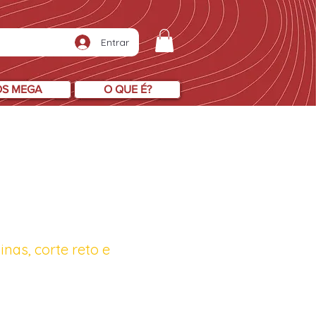
Entrar
OS MEGA
O QUE É?
nas, corte reto e