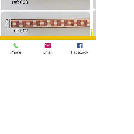
Phone
Email
Facebook
ENTRE EM CONTATO
Aparecida de Goiânia
Goiás (GO)
filetesdemarchetados@hotmail.com